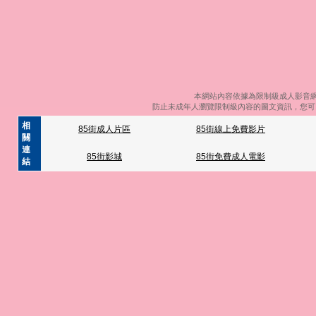
本網站內容依據為限制級成人影音網
防止未成年人瀏覽限制級內容的圖文資訊，您可以
相
85街成人片區
85街線上免費影片
關
連
85街影城
85街免費成人電影
結